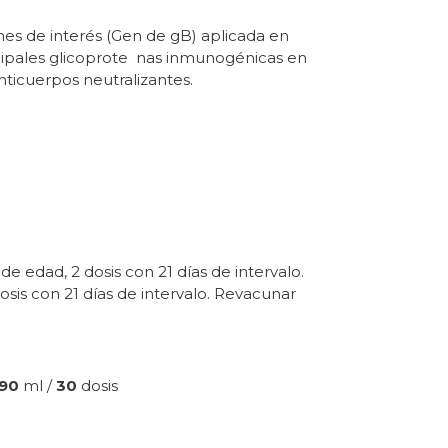
nes de interés (Gen de gB) aplicada en
ncipales glicoprote nas inmunogénicas en
nticuerpos neutralizantes.
e edad, 2 dosis con 21 días de intervalo.
is con 21 días de intervalo. Revacunar
90
ml /
30
dosis