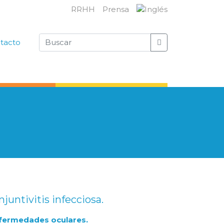
RRHH
Prensa
tacto
untivitis infecciosa.
nfermedades oculares.