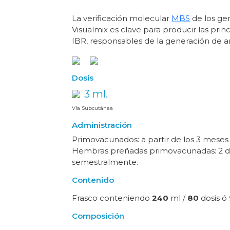
La verificación molecular
MBS
de los ge
Visualmix es clave para producir las pri
IBR, responsables de la generación de a
Dosis
3 ml.
Vía Subcutánea
Administración
Primovacunados: a partir de los 3 meses d
Hembras preñadas primovacunadas: 2 dos
semestralmente.
Contenido
Frasco conteniendo
240
ml /
80
dosis ó
Composición