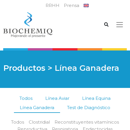
RRHH
Prensa
Productos
> Línea Ganadera
Todos
Línea Aviar
Línea Equina
Línea Ganadera
Test de Diagnóstico
Todos
Clostridial
Reconstituyentes vitamínicos
Reproductiva
Respiratoria
Endectocidas