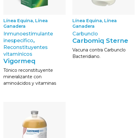
,
,
Línea Equina
Línea
Línea Equina
Línea
Ganadera
Ganadera
Inmunoestimulante
Carbunclo
,
Carbomiq Sterne
inespecífico
Reconstituyentes
Vacuna contra Carbunclo
vitamínicos
Bacteridiano.
Vigormeq
Tónico reconstituyente
mineralizante con
aminoácidos y vitaminas